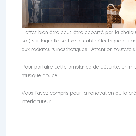
L’effet bien être peut-être apporté par la chaleu
sol) sur laquelle se fixe le câble électrique qui 
aux radiateurs inesthétiques ! Attention toutefo
Pour parfaire cette ambiance de détente, on mis
musique douce.
Vous l’avez compris pour la renovation ou la cré
interlocuteur.