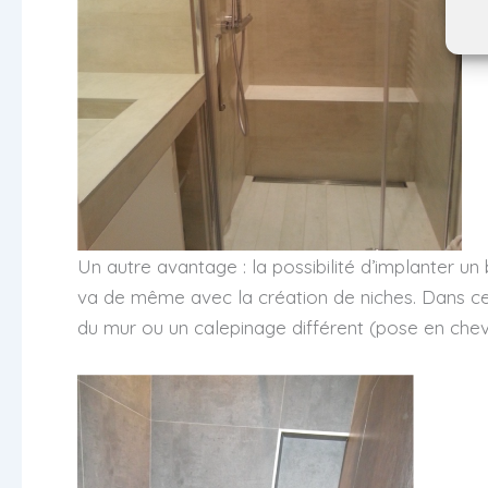
Un autre avantage : la possibilité d’implanter un
va de même avec la création de niches. Dans ces 
du mur ou un calepinage différent (pose en chev