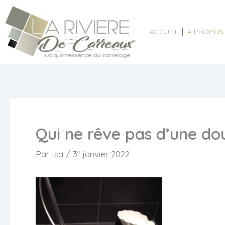
Aller
au
ACCUEIL
À PROPOS
contenu
Qui ne rêve pas d’une dou
Par
Isa
/
31 janvier 2022