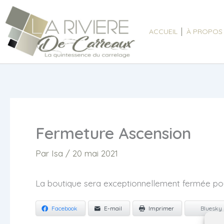
Aller
au
ACCUEIL
À PROPOS
contenu
Fermeture Ascension
Par
Isa
/
20 mai 2021
La boutique sera exceptionnellement fermée pou
Facebook
E-mail
Imprimer
Bluesky